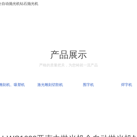
光机全自动抛光机钻石抛光机
产品展示
严格的质量把关，为您铸就一流产品
雕刻机、吸塑机
激光雕刻切割机
围字机
焊字机