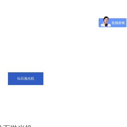
钻石抛光机